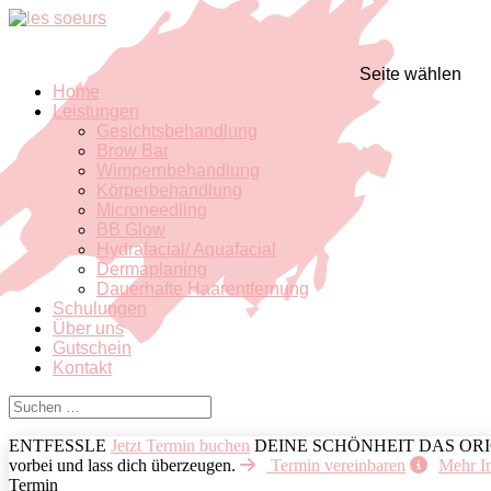
Seite wählen
Home
Leistungen
Gesichtsbehandlung
Brow Bar
Wimpernbehandlung
Körperbehandlung
Microneedling
BB Glow
Hydrafacial/ Aquafacial
Dermaplaning
Dauerhafte Haarentfernung
Schulungen
Über uns
Gutschein
Kontakt
ENTFESSLE
Jetzt Termin buchen
DEINE
SCHÖNHEIT
DAS OR
vorbei und lass dich überzeugen.
Termin vereinbaren
Mehr I
Termin