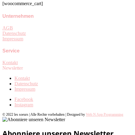
[woocommerce_cart]
Unternehmen
AGB
Datenschutz
Impressum
Service
Kontakt
Newsletter
Kontakt
Datenschutz
Impressum
Facebook
Instagram
© 2022 les soeurs | Alle Rechte vorbehalten | Designed by
Web N App Programming
Abonniere unseren Newsletter